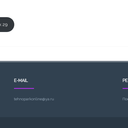
к 29
E-MAIL
Р
tehnoparkonline@ya.ru
По