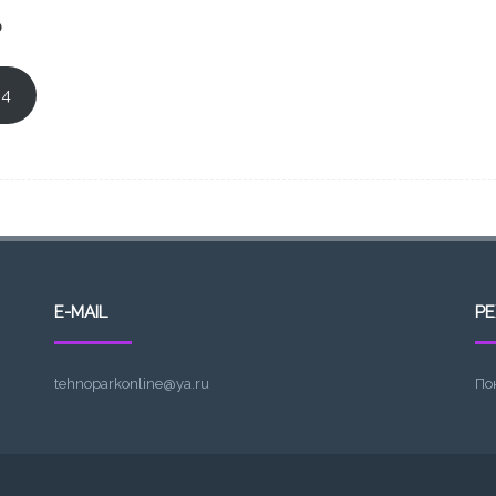
ю
 4
E-MAIL
Р
tehnoparkonline@ya.ru
По