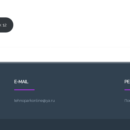
 12
E-MAIL
Р
tehnoparkonline@ya.ru
По