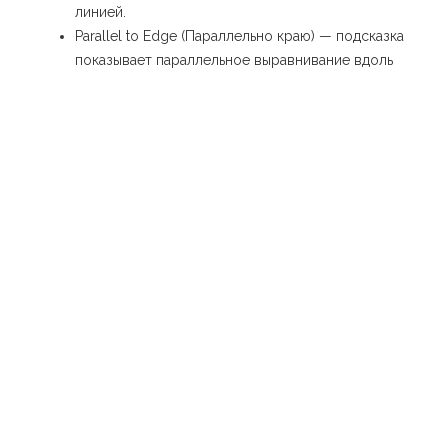
линией.
Parallel to Edge (Параллельно краю) — подсказка
показывает параллельное выравнивание вдоль
любого края пурпурной линией.
Привязки
При моделировании постоянно работает эффект
«прилипания» или «привязки» (англ. snapping) всех