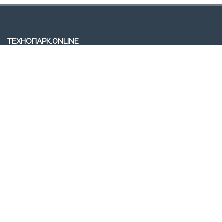
ТЕХНОПАРК.ONLINE
Траектория твоего будущего в IT-сфере.
E-MAIL
tehnoparkonline@ya.ru
РЕЖИМ РАБОТЫ
Понедельник—суббота: 08:00–20:00