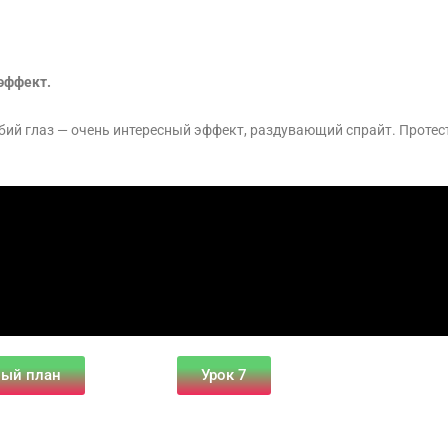
эффект.
ий глаз — очень интересный эффект, раздувающий спрайт. Протест
ный план
Урок 7